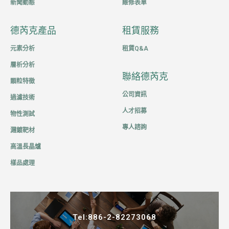
新聞動態
維修表單
德芮克產品
租賃服務
元素分析
租賃Q&A
層析分析
聯絡德芮克
顆粒特徵
公司資訊
過濾技術
人才招募
物性測試
專人諮詢
濺鍍靶材
高溫長晶爐
樣品處理
Tel:
886-2-82273068