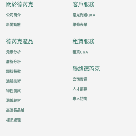
關於德芮克
客戶服務
公司簡介
常見問題Q&A
新聞動態
維修表單
德芮克產品
租賃服務
元素分析
租賃Q&A
層析分析
聯絡德芮克
顆粒特徵
公司資訊
過濾技術
人才招募
物性測試
專人諮詢
濺鍍靶材
高溫長晶爐
樣品處理