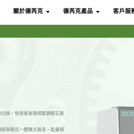
頁
關於德芮克
德芮克產品
客戶服
需切換，使用者無需頻繁調節石墨
傳統串聯式一體機光路長、能量損