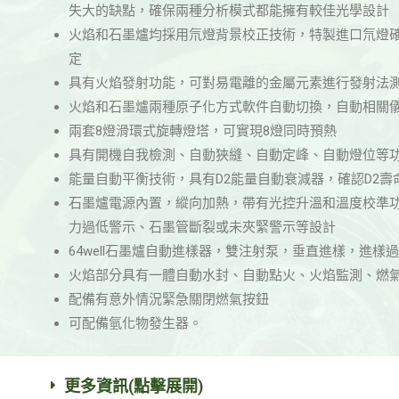
失大的缺點，確保兩種分析模式都能擁有較佳光學設計
火焰和石墨爐均採用氘燈背景校正技術，特製進口氘燈
定
具有火焰發射功能，可對易電離的金屬元素進行發射法
火焰和石墨爐兩種原子化方式軟件自動切換，自動相關
兩套8燈滑環式旋轉燈塔，可實現8燈同時預熱
具有開機自我檢測、自動狹縫、自動定峰、自動燈位等
能量自動平衡技術，具有D2能量自動衰減器，確認D2壽
石墨爐電源內置，縱向加熱，帶有光控升溫和溫度校準
力過低警示、石墨管斷裂或未夾緊警示等設計
64well石墨爐自動進樣器，雙注射泵，垂直進樣，進樣
火焰部分具有一體自動水封、自動點火、火焰監測、燃
配備有意外情況緊急關閉燃氣按鈕
可配備氫化物發生器。
更多資訊(點擊展開)