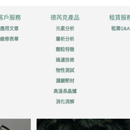
客戶服務
德芮克產品
租賃服
應用文章
元素分析
租賃Q&
維修表單
層析分析
顆粒特徵
過濾技術
物性測試
濺鍍靶材
高溫長晶爐
消化消解