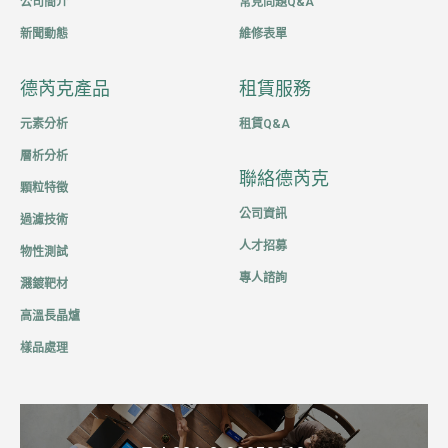
公司簡介
常見問題Q&A
新聞動態
維修表單
德芮克產品
租賃服務
元素分析
租賃Q&A
層析分析
聯絡德芮克
顆粒特徵
公司資訊
過濾技術
人才招募
物性測試
專人諮詢
濺鍍靶材
高溫長晶爐
樣品處理